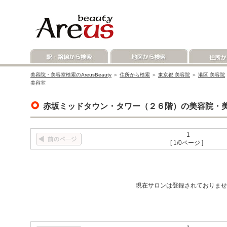
美容院・美容室検索のAreusBeauty
＞
住所から検索
＞
東京都 美容院
＞
港区 美容院
美容室
赤坂ミッドタウン・タワー（２６階）の美容院・
1
[ 1/0ページ ]
現在サロンは登録されておりませ