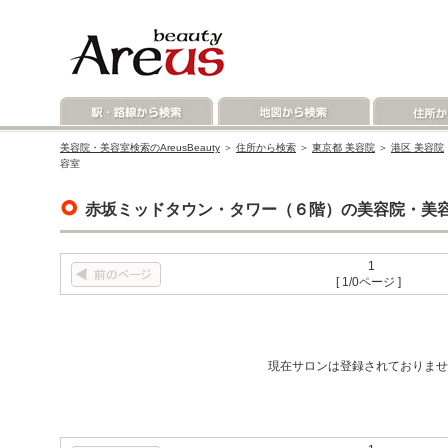
美容院・美容室検索のAreusBeauty
＞
住所から検索
＞
東京都 美容院
＞
港区 美容院
容室
赤坂ミッドタウン・タワー（６階）の美容院・美
1
[ 1/0ページ ]
現在サロンは登録されておりませ