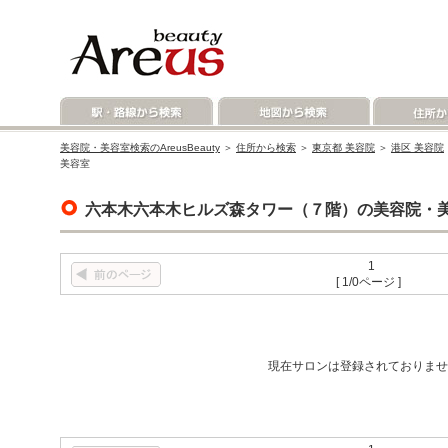
美容院・美容室検索のAreusBeauty
＞
住所から検索
＞
東京都 美容院
＞
港区 美容院
美容室
六本木六本木ヒルズ森タワー（７階）の美容院・
1
[ 1/0ページ ]
現在サロンは登録されておりませ