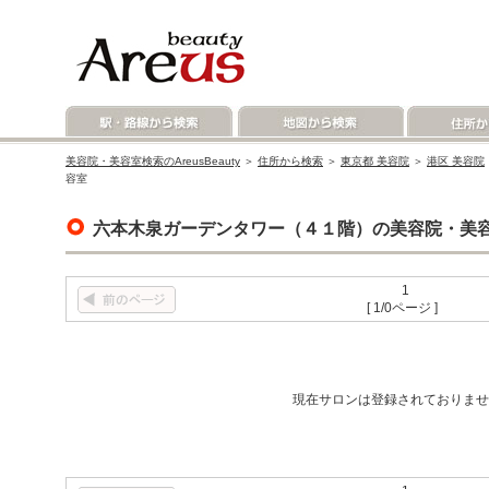
美容院・美容室検索のAreusBeauty
＞
住所から検索
＞
東京都 美容院
＞
港区 美容院
容室
六本木泉ガーデンタワー（４１階）の美容院・美
1
[ 1/0ページ ]
現在サロンは登録されておりませ