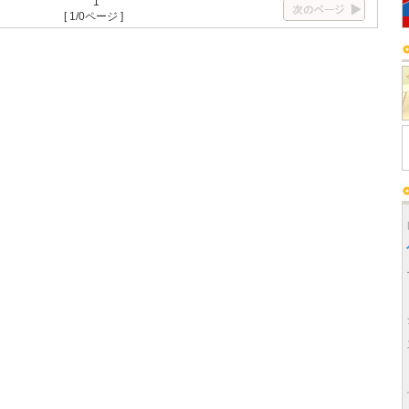
1
[ 1/0ページ ]