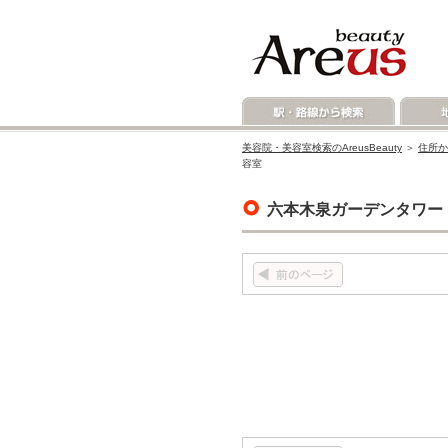
美容院・美容室検索のAreusBeauty
＞
住所か
容室
六本木泉ガーデンタワー