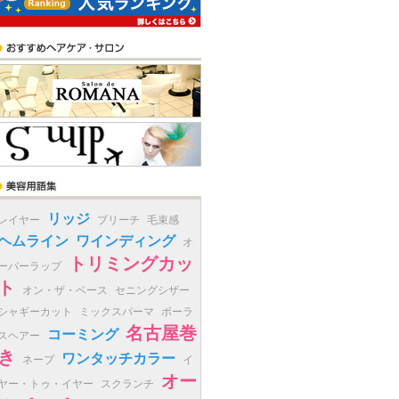
リッジ
レイヤー
ブリーチ
毛束感
ヘムライン
ワインディング
オ
トリミングカッ
ーバーラップ
ト
オン・ザ・ベース
セニングシザー
シャギーカット
ミックスパーマ
ポーラ
名古屋巻
コーミング
スヘアー
き
ワンタッチカラー
ネープ
イ
オー
ヤー・トゥ・イヤー
スクランチ