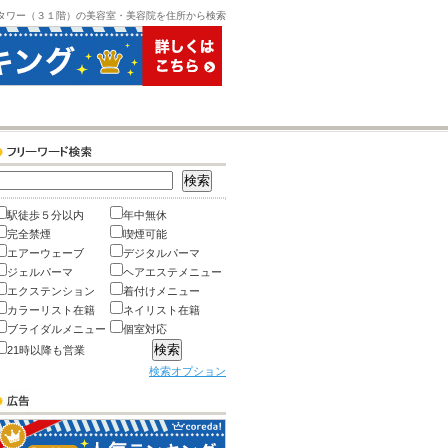
タワー（３１階）の美容室・美容院を住所から検索
駅徒歩５分以内
年中無休
完全禁煙
喫煙可能
エアーウェーブ
デジタルパーマ
ジェルパーマ
ヘアエステメニュー
エクステンション
着付けメニュー
カラーリスト在籍
ネイリスト在籍
ブライダルメニュー
個室対応
21時以降も営業
検索オプション