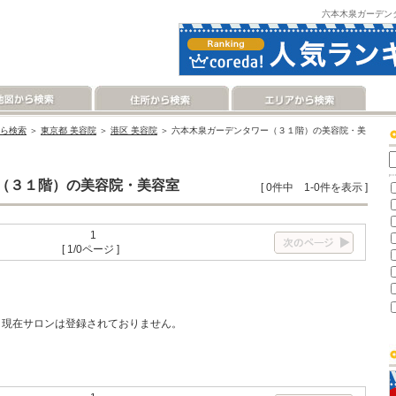
六本木泉ガーデン
ら検索
＞
東京都 美容院
＞
港区 美容院
＞ 六本木泉ガーデンタワー（３１階）の美容院・美
（３１階）の美容院・美容室
[ 0件中 1-0件を表示 ]
1
[ 1/0ページ ]
現在サロンは登録されておりません。