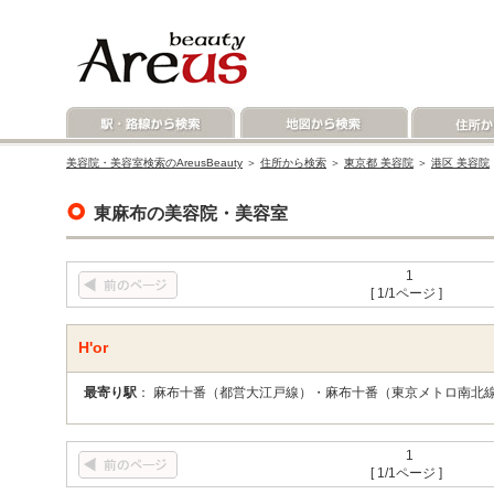
美容院・美容室検索のAreusBeauty
＞
住所から検索
＞
東京都 美容院
＞
港区 美容院
東麻布の美容院・美容室
1
[ 1/1ページ ]
H'or
最寄り駅
： 麻布十番（都営大江戸線）・麻布十番（東京メトロ南北
1
[ 1/1ページ ]