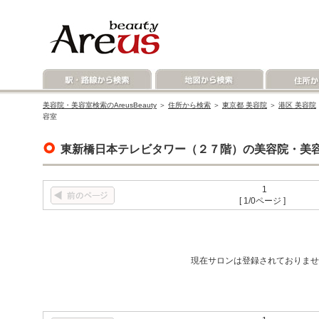
美容院・美容室検索のAreusBeauty
＞
住所から検索
＞
東京都 美容院
＞
港区 美容院
容室
東新橋日本テレビタワー（２７階）の美容院・美
1
[ 1/0ページ ]
現在サロンは登録されておりませ