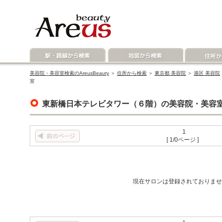
美容院・美容室検索のAreusBeauty
＞
住所から検索
＞
東京都 美容院
＞
港区 美容院
室
東新橋日本テレビタワー（６階）の美容院・美容
1
[ 1/0ページ ]
現在サロンは登録されておりませ