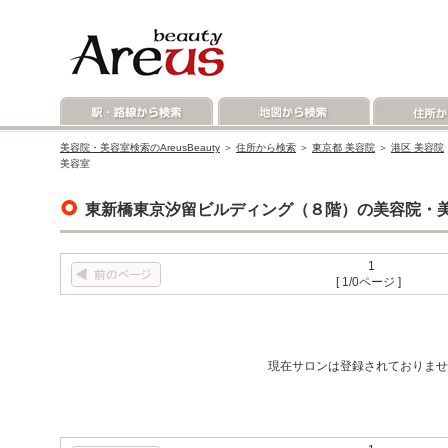
美容院・美容室検索のAreusBeauty
＞
住所から検索
＞
東京都 美容院
＞
港区 美容院
美容室
東新橋東京汐留ビルディング（８階）の美容院・
1
[ 1/0ページ ]
現在サロンは登録されておりませ