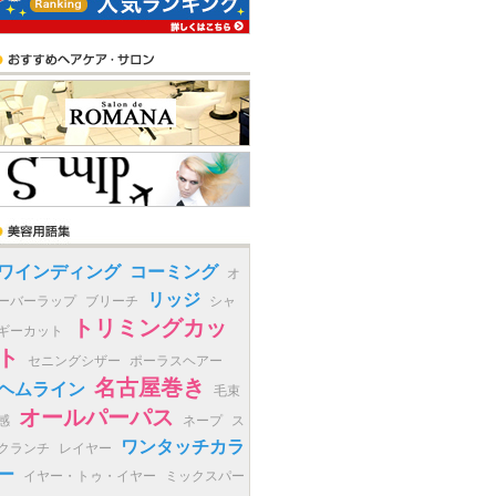
ワインディング
コーミング
オ
リッジ
ーバーラップ
ブリーチ
シャ
トリミングカッ
ギーカット
ト
セニングシザー
ポーラスヘアー
名古屋巻き
ヘムライン
毛束
オールパーパス
感
ネープ
ス
ワンタッチカラ
クランチ
レイヤー
ー
イヤー・トゥ・イヤー
ミックスパー