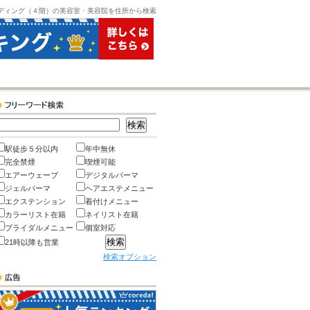
ディング（４階）の美容室・美容院を住所から検索
駅徒歩５分以内
年中無休
完全禁煙
喫煙可能
エアーウェーブ
デジタルパーマ
ジェルパーマ
ヘアエステメニュー
エクステンション
着付けメニュー
カラーリスト在籍
ネイリスト在籍
ブライダルメニュー
個室対応
21時以降も営業
検索オプション