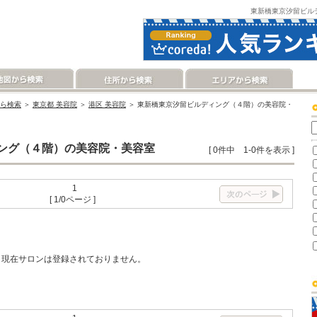
東新橋東京汐留ビル
ら検索
＞
東京都 美容院
＞
港区 美容院
＞ 東新橋東京汐留ビルディング（４階）の美容院・
ング（４階）の美容院・美容室
[ 0件中 1-0件を表示 ]
1
[ 1/0ページ ]
現在サロンは登録されておりません。