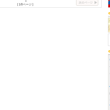
1
[ 1/0ページ ]