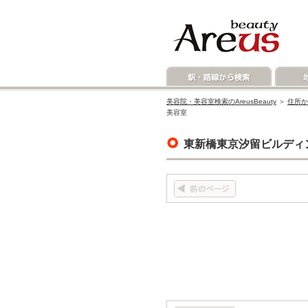
美容院・美容室検索のAreusBeauty
＞
住所か
美容室
東新橋東京汐留ビルディ