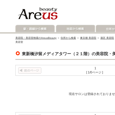
美容院・美容室検索のAreusBeauty
＞
住所から検索
＞
東京都 美容院
＞
港区 美容院
美容室
東新橋汐留メディアタワー（２１階）の美容院・
1
[ 1/0ページ ]
現在サロンは登録されておりませ