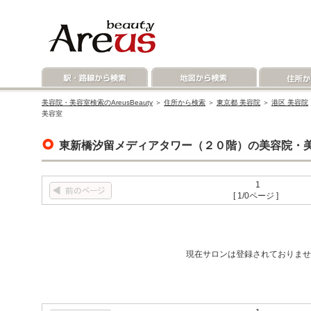
美容院・美容室検索のAreusBeauty
＞
住所から検索
＞
東京都 美容院
＞
港区 美容院
美容室
東新橋汐留メディアタワー（２０階）の美容院・
1
[ 1/0ページ ]
現在サロンは登録されておりませ