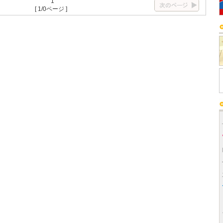
1
[ 1/0ページ ]