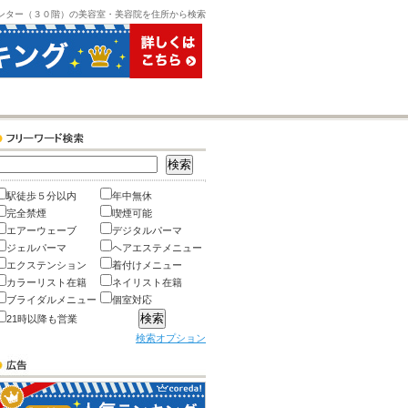
ンター（３０階）の美容室・美容院を住所から検索
駅徒歩５分以内
年中無休
完全禁煙
喫煙可能
エアーウェーブ
デジタルパーマ
ジェルパーマ
ヘアエステメニュー
エクステンション
着付けメニュー
カラーリスト在籍
ネイリスト在籍
ブライダルメニュー
個室対応
21時以降も営業
検索オプション