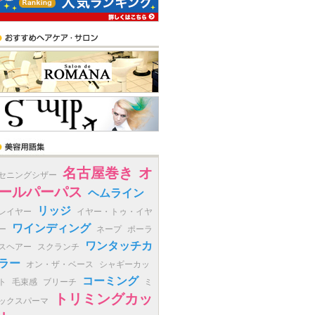
名古屋巻き
オ
セニングシザー
ールパーパス
ヘムライン
リッジ
レイヤー
イヤー・トゥ・イヤ
ワインディング
ー
ネープ
ポーラ
ワンタッチカ
スヘアー
スクランチ
ラー
オン・ザ・ベース
シャギーカッ
コーミング
ト
毛束感
ブリーチ
ミ
トリミングカッ
ックスパーマ