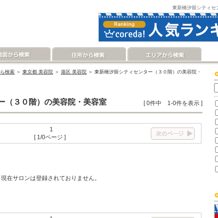
東新橋汐留シティセ
ら検索
＞
東京都 美容院
＞
港区 美容院
＞ 東新橋汐留シティセンター（３０階）の美容院・
ー（３０階）の美容院・美容室
[ 0件中 1-0件を表示 ]
1
[ 1/0ページ ]
現在サロンは登録されておりません。