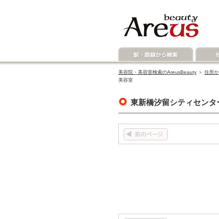
美容院・美容室検索のAreusBeauty
＞
住所か
美容室
東新橋汐留シティセンタ