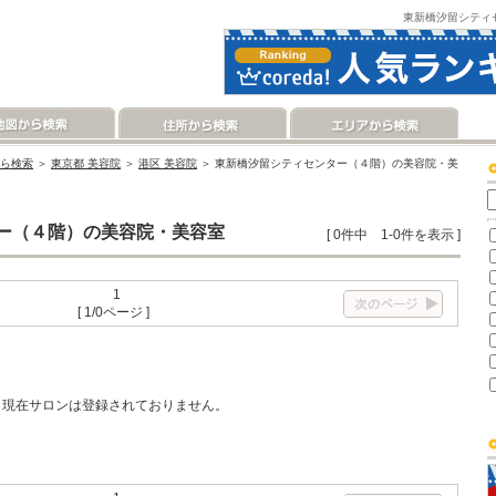
東新橋汐留シティ
ら検索
＞
東京都 美容院
＞
港区 美容院
＞ 東新橋汐留シティセンター（４階）の美容院・美
ー（４階）の美容院・美容室
[ 0件中 1-0件を表示 ]
1
[ 1/0ページ ]
現在サロンは登録されておりません。