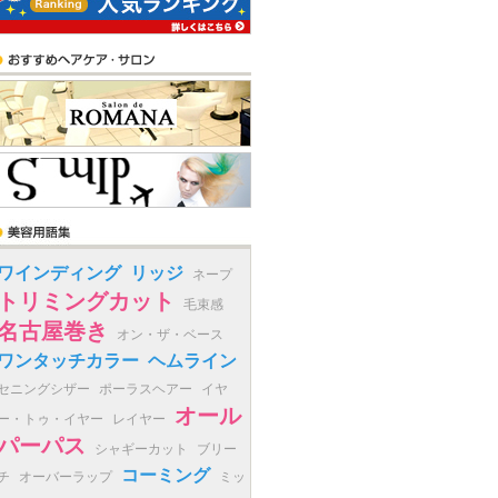
ワインディング
リッジ
ネープ
トリミングカット
毛束感
名古屋巻き
オン・ザ・ベース
ワンタッチカラー
ヘムライン
セニングシザー
ポーラスヘアー
イヤ
オール
ー・トゥ・イヤー
レイヤー
パーパス
シャギーカット
ブリー
コーミング
チ
オーバーラップ
ミッ