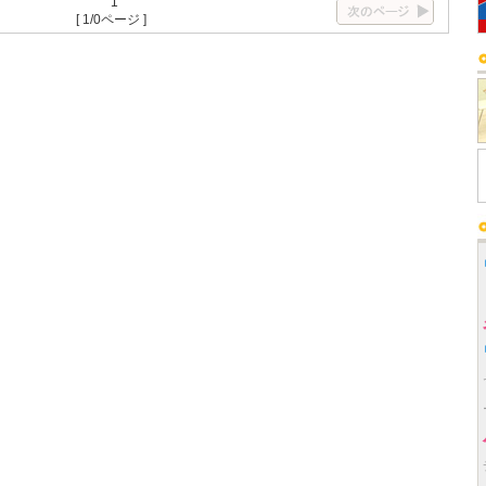
1
[ 1/0ページ ]