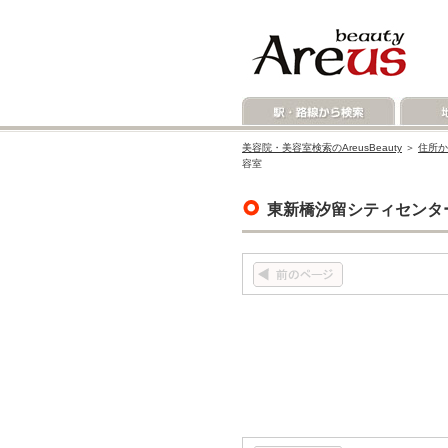
美容院・美容室検索のAreusBeauty
＞
住所か
容室
東新橋汐留シティセンタ