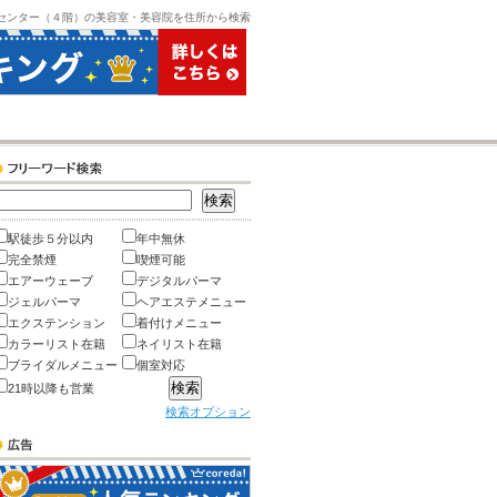
センター（４階）の美容室・美容院を住所から検索
駅徒歩５分以内
年中無休
完全禁煙
喫煙可能
エアーウェーブ
デジタルパーマ
ジェルパーマ
ヘアエステメニュー
エクステンション
着付けメニュー
カラーリスト在籍
ネイリスト在籍
ブライダルメニュー
個室対応
21時以降も営業
検索オプション