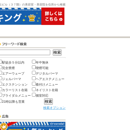
社ビル（３７階）の美容室・美容院を住所から検索
駅徒歩５分以内
年中無休
完全禁煙
喫煙可能
エアーウェーブ
デジタルパーマ
ジェルパーマ
ヘアエステメニュー
エクステンション
着付けメニュー
カラーリスト在籍
ネイリスト在籍
ブライダルメニュー
個室対応
21時以降も営業
検索オプション