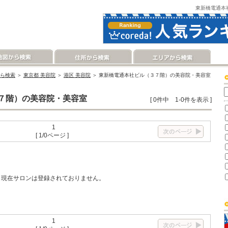
東新橋電通本
ら検索
＞
東京都 美容院
＞
港区 美容院
＞ 東新橋電通本社ビル（３７階）の美容院・美容室
７階）の美容院・美容室
[ 0件中 1-0件を表示 ]
1
[ 1/0ページ ]
現在サロンは登録されておりません。
1