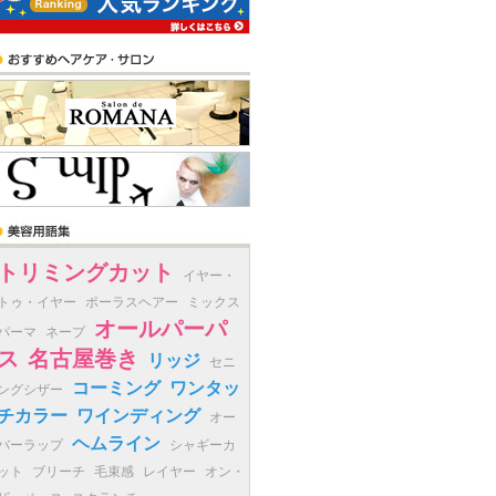
トリミングカット
イヤー・
トゥ・イヤー
ポーラスヘアー
ミックス
オールパーパ
パーマ
ネープ
ス
名古屋巻き
リッジ
セニ
コーミング
ワンタッ
ングシザー
チカラー
ワインディング
オー
ヘムライン
バーラップ
シャギーカ
ット
ブリーチ
毛束感
レイヤー
オン・