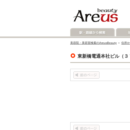
美容院・美容室検索のAreusBeauty
＞
住所か
東新橋電通本社ビル（３