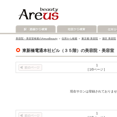
美容院・美容室検索のAreusBeauty
＞
住所から検索
＞
東京都 美容院
＞
港区 美容院
東新橋電通本社ビル（３５階）の美容院・美容室
1
[ 1/0ページ ]
現在サロンは登録されておりませ
1