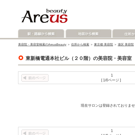
美容院・美容室検索のAreusBeauty
＞
住所から検索
＞
東京都 美容院
＞
港区 美容院
東新橋電通本社ビル（２０階）の美容院・美容室
1
[ 1/0ページ ]
現在サロンは登録されておりませ
1