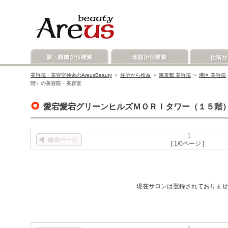
美容院・美容室検索のAreusBeauty
＞
住所から検索
＞
東京都 美容院
＞
港区 美容院
階）の美容院・美容室
愛宕愛宕グリーンヒルズＭＯＲＩタワー（１５階
1
[ 1/0ページ ]
現在サロンは登録されておりませ