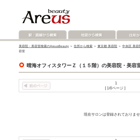
美容院・美容室検索のAreusBeauty
＞
住所から検索
＞
東京都 美容院
＞
中央区 美容
容室
晴海オフィスタワーＺ（１５階）の美容院・美容
1
[ 1/0ページ ]
現在サロンは登録されておりませ