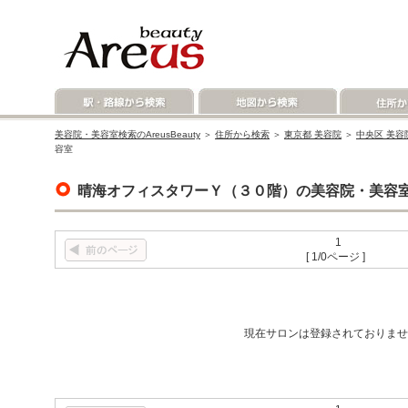
美容院・美容室検索のAreusBeauty
＞
住所から検索
＞
東京都 美容院
＞
中央区 美容
容室
晴海オフィスタワーＹ（３０階）の美容院・美容
1
[ 1/0ページ ]
現在サロンは登録されておりませ