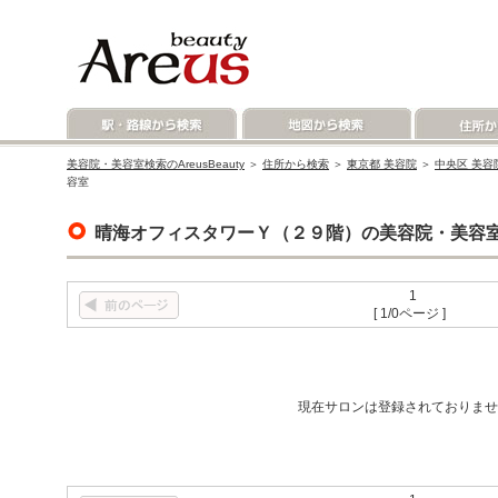
美容院・美容室検索のAreusBeauty
＞
住所から検索
＞
東京都 美容院
＞
中央区 美容
容室
晴海オフィスタワーＹ（２９階）の美容院・美容
1
[ 1/0ページ ]
現在サロンは登録されておりませ