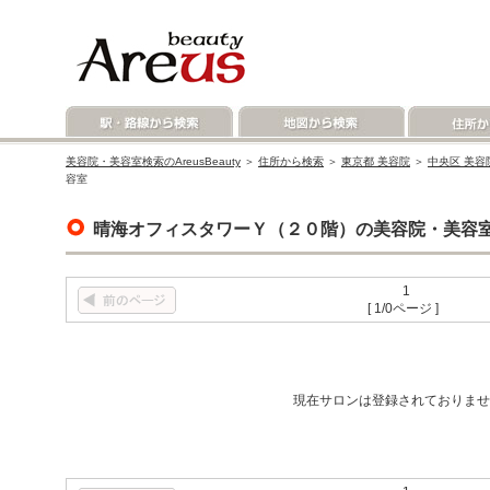
美容院・美容室検索のAreusBeauty
＞
住所から検索
＞
東京都 美容院
＞
中央区 美容
容室
晴海オフィスタワーＹ（２０階）の美容院・美容
1
[ 1/0ページ ]
現在サロンは登録されておりませ