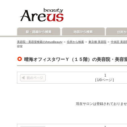
美容院・美容室検索のAreusBeauty
＞
住所から検索
＞
東京都 美容院
＞
中央区 美容
容室
晴海オフィスタワーＹ（１５階）の美容院・美容
1
[ 1/0ページ ]
現在サロンは登録されておりませ