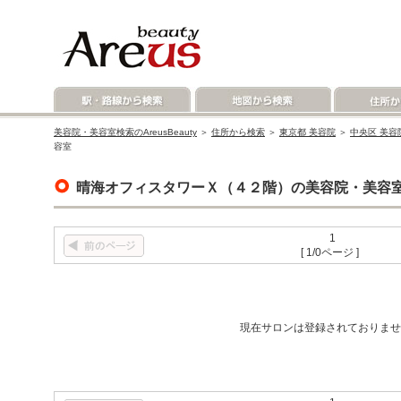
美容院・美容室検索のAreusBeauty
＞
住所から検索
＞
東京都 美容院
＞
中央区 美容
容室
晴海オフィスタワーＸ（４２階）の美容院・美容
1
[ 1/0ページ ]
現在サロンは登録されておりませ