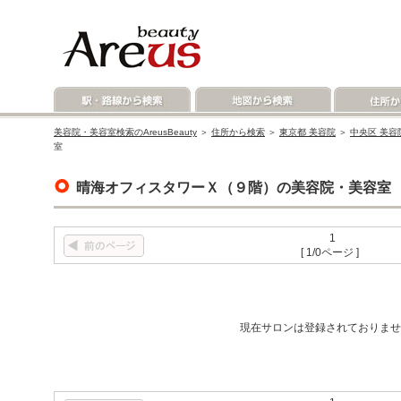
美容院・美容室検索のAreusBeauty
＞
住所から検索
＞
東京都 美容院
＞
中央区 美容
室
晴海オフィスタワーＸ（９階）の美容院・美容室
1
[ 1/0ページ ]
現在サロンは登録されておりませ