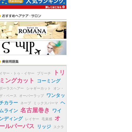
トリ
イヤー・トゥ・イヤー
ブリーチ
ミングカット
コーミング
ポーラスヘアー
シャギーカット
オン・
ワンタッ
ザ・ベース
オーバーラップ
チカラー
ヘ
ネープ
ミックスパーマ
名古屋巻き
ムライン
ワイ
オ
ンディング
レイヤー
毛束感
ールパーパス
リッジ
スクラ