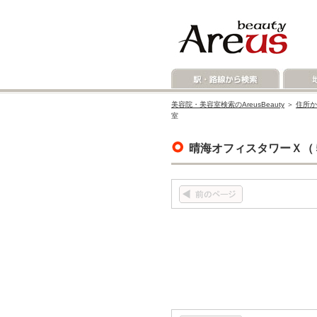
美容院・美容室検索のAreusBeauty
＞
住所か
室
晴海オフィスタワーＸ（