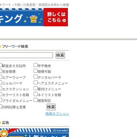
タワーＸ（５階）の美容室・美容院を住所から検索
駅徒歩５分以内
年中無休
完全禁煙
喫煙可能
エアーウェーブ
デジタルパーマ
ジェルパーマ
ヘアエステメニュー
エクステンション
着付けメニュー
カラーリスト在籍
ネイリスト在籍
ブライダルメニュー
個室対応
21時以降も営業
検索オプション