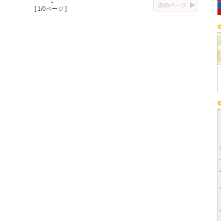
1
[ 1/0ページ ]