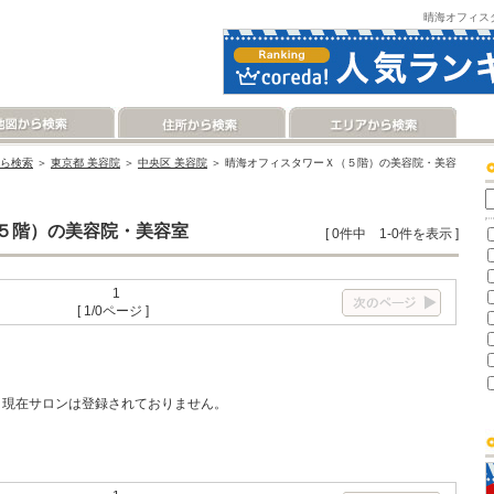
晴海オフィス
ら検索
＞
東京都 美容院
＞
中央区 美容院
＞ 晴海オフィスタワーＸ（５階）の美容院・美容
５階）の美容院・美容室
[ 0件中 1-0件を表示 ]
1
[ 1/0ページ ]
現在サロンは登録されておりません。