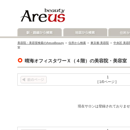
美容院・美容室検索のAreusBeauty
＞
住所から検索
＞
東京都 美容院
＞
中央区 美容
室
晴海オフィスタワーＸ（４階）の美容院・美容室
1
[ 1/0ページ ]
現在サロンは登録されておりませ