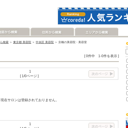
ら検索
＞
東京都 美容院
＞
中央区 美容院
＞ 京橋の美容院・美容室
[ 0件中 1-0件を表示 ]
1
[ 1/0ページ ]
現在サロンは登録されておりません。
1