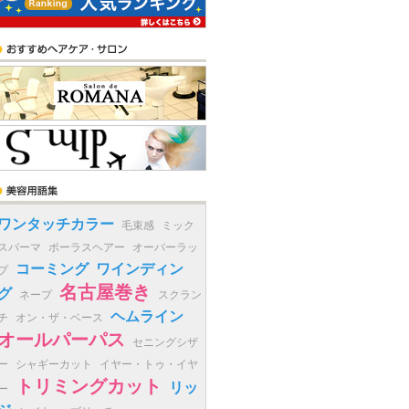
ワンタッチカラー
毛束感
ミック
スパーマ
ポーラスヘアー
オーバーラッ
コーミング
ワインディン
プ
名古屋巻き
グ
ネープ
スクラン
ヘムライン
チ
オン・ザ・ベース
オールパーパス
セニングシザ
ー
シャギーカット
イヤー・トゥ・イヤ
トリミングカット
リッ
ー