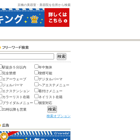
京橋の美容室・美容院を住所から検索
駅徒歩５分以内
年中無休
完全禁煙
喫煙可能
エアーウェーブ
デジタルパーマ
ジェルパーマ
ヘアエステメニュー
エクステンション
着付けメニュー
カラーリスト在籍
ネイリスト在籍
ブライダルメニュー
個室対応
21時以降も営業
検索オプション