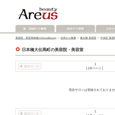
美容院・美容室検索のAreusBeauty
＞
住所から検索
＞
東京都 美容院
＞
中央区 美容
日本橋大伝馬町の美容院・美容室
1
[ 1/0ページ ]
現在サロンは登録されておりませ
1