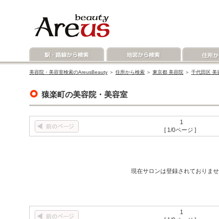
美容院・美容室検索のAreusBeauty
＞
住所から検索
＞
東京都 美容院
＞
千代田区 美
猿楽町の美容院・美容室
1
[ 1/0ページ ]
現在サロンは登録されておりませ
1