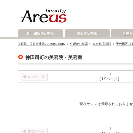
美容院・美容室検索のAreusBeauty
＞
住所から検索
＞
東京都 美容院
＞
千代田区 美
神田司町の美容院・美容室
1
[ 1/0ページ ]
現在サロンは登録されておりませ
1