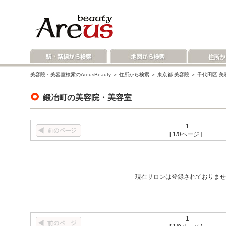
美容院・美容室検索のAreusBeauty
＞
住所から検索
＞
東京都 美容院
＞
千代田区 美
鍛冶町の美容院・美容室
1
[ 1/0ページ ]
現在サロンは登録されておりませ
1