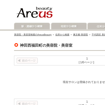
美容院・美容室検索のAreusBeauty
＞
住所から検索
＞
東京都 美容院
＞
千代田区 美
神田西福田町の美容院・美容室
1
[ 1/0ページ ]
現在サロンは登録されておりませ
1