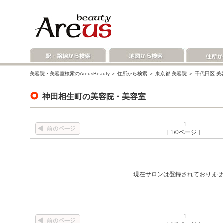
美容院・美容室検索のAreusBeauty
＞
住所から検索
＞
東京都 美容院
＞
千代田区 美
神田相生町の美容院・美容室
1
[ 1/0ページ ]
現在サロンは登録されておりませ
1