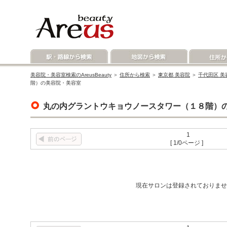
美容院・美容室検索のAreusBeauty
＞
住所から検索
＞
東京都 美容院
＞
千代田区 美
階）の美容院・美容室
丸の内グラントウキョウノースタワー（１８階）
1
[ 1/0ページ ]
現在サロンは登録されておりませ