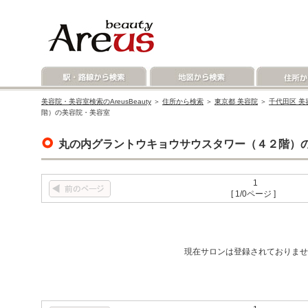
美容院・美容室検索のAreusBeauty
＞
住所から検索
＞
東京都 美容院
＞
千代田区 美
階）の美容院・美容室
丸の内グラントウキョウサウスタワー（４２階）
1
[ 1/0ページ ]
現在サロンは登録されておりませ