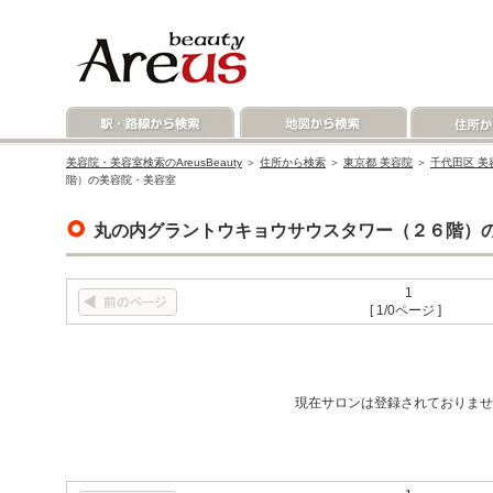
美容院・美容室検索のAreusBeauty
＞
住所から検索
＞
東京都 美容院
＞
千代田区 美
階）の美容院・美容室
丸の内グラントウキョウサウスタワー（２６階）
1
[ 1/0ページ ]
現在サロンは登録されておりませ