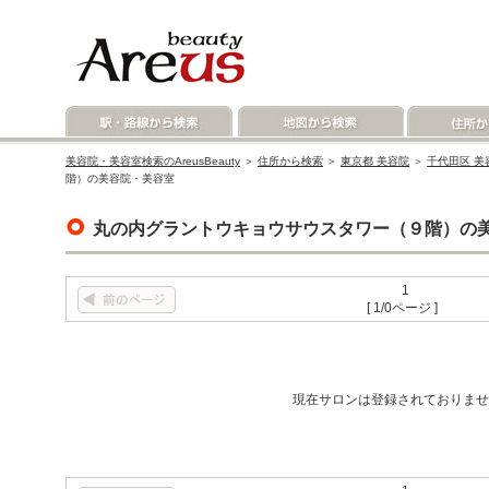
美容院・美容室検索のAreusBeauty
＞
住所から検索
＞
東京都 美容院
＞
千代田区 美
階）の美容院・美容室
丸の内グラントウキョウサウスタワー（９階）の
1
[ 1/0ページ ]
現在サロンは登録されておりませ