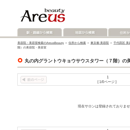
美容院・美容室検索のAreusBeauty
＞
住所から検索
＞
東京都 美容院
＞
千代田区 美
階）の美容院・美容室
丸の内グラントウキョウサウスタワー（７階）の
1
[ 1/0ページ ]
現在サロンは登録されておりませ