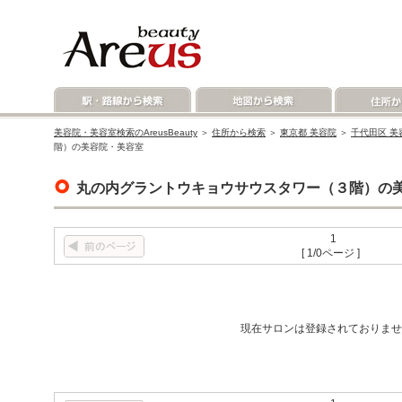
美容院・美容室検索のAreusBeauty
＞
住所から検索
＞
東京都 美容院
＞
千代田区 美
階）の美容院・美容室
丸の内グラントウキョウサウスタワー（３階）の
1
[ 1/0ページ ]
現在サロンは登録されておりませ