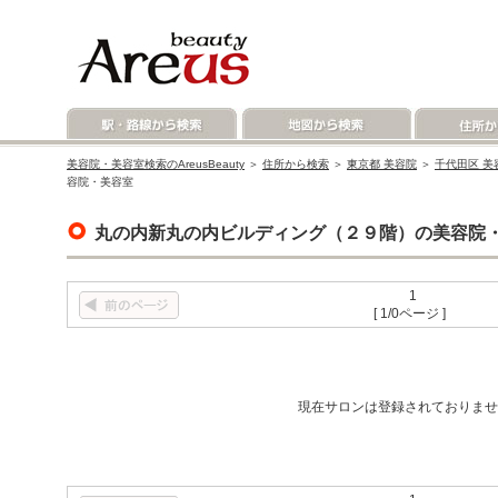
美容院・美容室検索のAreusBeauty
＞
住所から検索
＞
東京都 美容院
＞
千代田区 美
容院・美容室
丸の内新丸の内ビルディング（２９階）の美容院
1
[ 1/0ページ ]
現在サロンは登録されておりませ