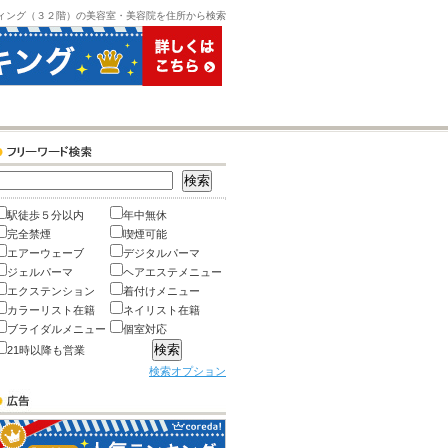
ィング（３２階）の美容室・美容院を住所から検索
駅徒歩５分以内
年中無休
完全禁煙
喫煙可能
エアーウェーブ
デジタルパーマ
ジェルパーマ
ヘアエステメニュー
エクステンション
着付けメニュー
カラーリスト在籍
ネイリスト在籍
ブライダルメニュー
個室対応
21時以降も営業
検索オプション