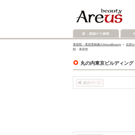
美容院・美容室検索のAreusBeauty
＞
住所か
院・美容室
丸の内東京ビルディング