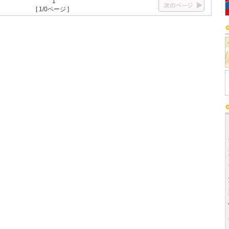
1
[ 1/0ページ ]