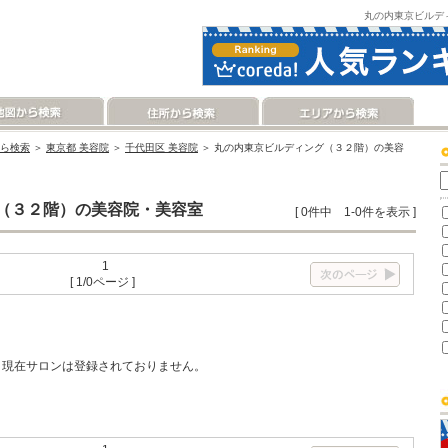
丸の内東京ビルデ
ら検索
＞
東京都 美容院
＞
千代田区 美容院
＞ 丸の内東京ビルディング（３２階）の美容
（３２階）の美容院・美容室
[ 0件中 1-0件を表示 ]
1
[ 1/0ページ ]
現在サロンは登録されておりません。