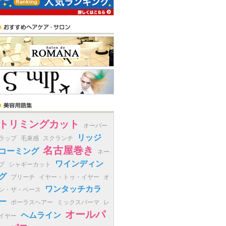
トリミングカット
オーバー
リッジ
ラップ
毛束感
スクランチ
名古屋巻き
コーミング
ネー
ワインディン
プ
シャギーカット
グ
ブリーチ
イヤー・トゥ・イヤー
オ
ワンタッチカラ
ン・ザ・ベース
ー
ポーラスヘアー
ミックスパーマ
レ
オールパ
ヘムライン
イヤー