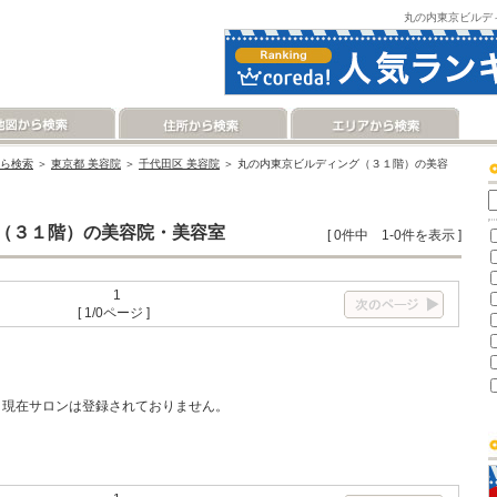
丸の内東京ビルデ
ら検索
＞
東京都 美容院
＞
千代田区 美容院
＞ 丸の内東京ビルディング（３１階）の美容
（３１階）の美容院・美容室
[ 0件中 1-0件を表示 ]
1
[ 1/0ページ ]
現在サロンは登録されておりません。