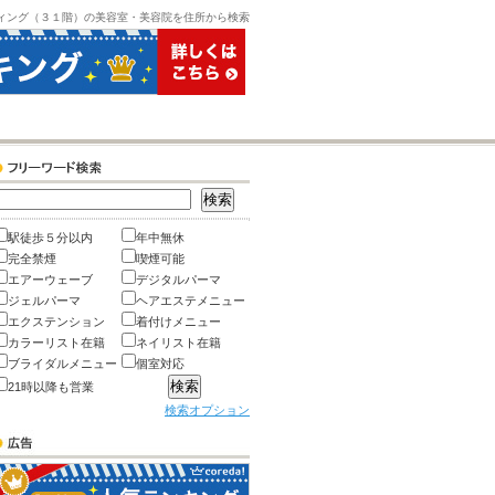
ィング（３１階）の美容室・美容院を住所から検索
駅徒歩５分以内
年中無休
完全禁煙
喫煙可能
エアーウェーブ
デジタルパーマ
ジェルパーマ
ヘアエステメニュー
エクステンション
着付けメニュー
カラーリスト在籍
ネイリスト在籍
ブライダルメニュー
個室対応
21時以降も営業
検索オプション