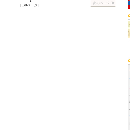
1
[ 1/0ページ ]