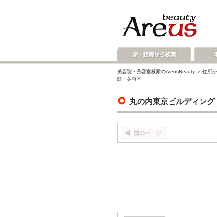
美容院・美容室検索のAreusBeauty
＞
住所か
院・美容室
丸の内東京ビルディング