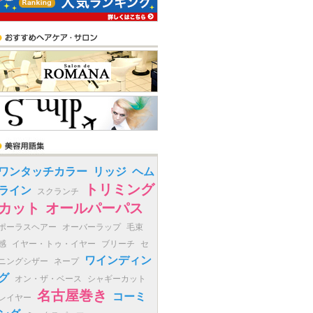
ワンタッチカラー
リッジ
ヘム
トリミング
ライン
スクランチ
カット
オールパーパス
ポーラスヘアー
オーバーラップ
毛束
感
イヤー・トゥ・イヤー
ブリーチ
セ
ワインディン
ニングシザー
ネープ
グ
オン・ザ・ベース
シャギーカット
名古屋巻き
コーミ
レイヤー