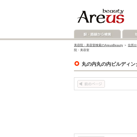
美容院・美容室検索のAreusBeauty
＞
住所か
院・美容室
丸の内丸の内ビルディン