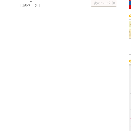
1
[ 1/0ページ ]