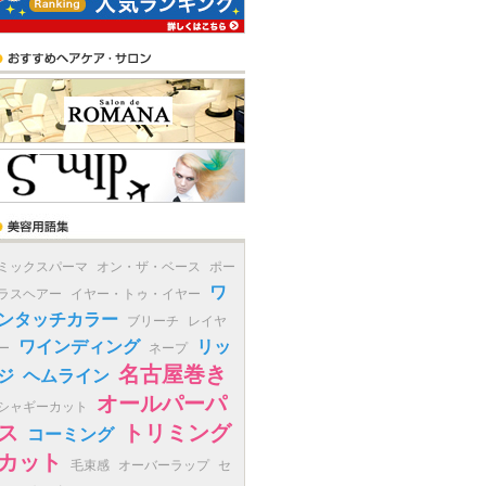
ミックスパーマ
オン・ザ・ベース
ポー
ワ
ラスヘアー
イヤー・トゥ・イヤー
ンタッチカラー
ブリーチ
レイヤ
ワインディング
リッ
ー
ネープ
名古屋巻き
ジ
ヘムライン
オールパーパ
シャギーカット
ス
トリミング
コーミング
カット
毛束感
オーバーラップ
セ