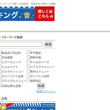
ィング（１５階）の美容室・美容院を住所から検索
駅徒歩５分以内
年中無休
完全禁煙
喫煙可能
エアーウェーブ
デジタルパーマ
ジェルパーマ
ヘアエステメニュー
エクステンション
着付けメニュー
カラーリスト在籍
ネイリスト在籍
ブライダルメニュー
個室対応
21時以降も営業
検索オプション