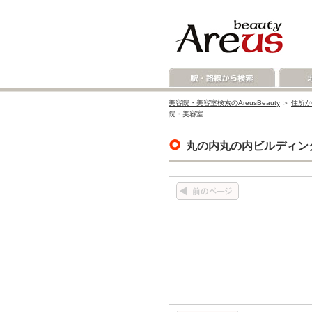
美容院・美容室検索のAreusBeauty
＞
住所か
院・美容室
丸の内丸の内ビルディン