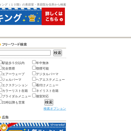
ィング（１０階）の美容室・美容院を住所から検索
駅徒歩５分以内
年中無休
完全禁煙
喫煙可能
エアーウェーブ
デジタルパーマ
ジェルパーマ
ヘアエステメニュー
エクステンション
着付けメニュー
カラーリスト在籍
ネイリスト在籍
ブライダルメニュー
個室対応
21時以降も営業
検索オプション