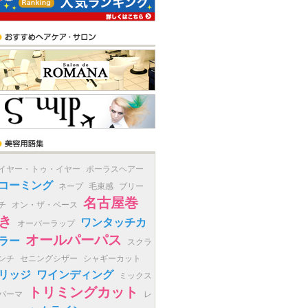
イヤー・トゥ・イヤー
ポーラスヘアー
コーミング
ネープ
毛束感
ブリー
名古屋巻
チ
オン・ザ・ベース
き
ワンタッチカ
オーバーラップ
オールパーパス
ラー
スクラ
ンチ
セニングシザー
シャギーカット
リッジ
ワインディング
ミックス
トリミングカット
パーマ
レ