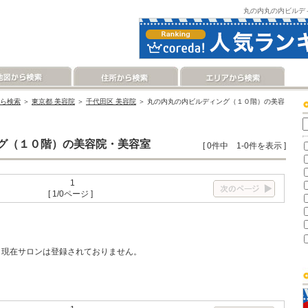
丸の内丸の内ビルデ
ら検索
＞
東京都 美容院
＞
千代田区 美容院
＞ 丸の内丸の内ビルディング（１０階）の美容
グ（１０階）の美容院・美容室
[ 0件中 1-0件を表示 ]
1
[ 1/0ページ ]
現在サロンは登録されておりません。