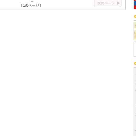
1
[ 1/0ページ ]