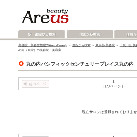
美容院・美容室検索のAreusBeauty
＞
住所から検索
＞
東京都 美容院
＞
千代田区 美
の内（６階）の美容院・美容室
丸の内パシフィックセンチュリープレイス丸の内
1
[ 1/0ページ ]
現在サロンは登録されておりませ