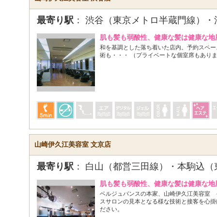
最寄り駅
： 渋谷（東京メトロ半蔵門線）・
肌も髪も弱酸性、健康な髪は健康な地
和を基調とした落ち着いた店内。予約スペー
術も・・・ （プライベートな個室席もあり
山崎伊久江美容室 文京店
最寄り駅
： 白山（都営三田線）・本駒込（
肌も髪も弱酸性、健康な髪は健康な地
ベルジュバンスの本家、山崎伊久江美容室 
スサロンの見本となる様な技術と接客を心掛
ださい。