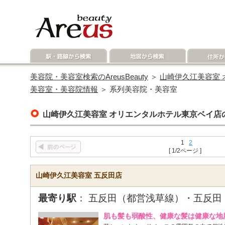
美容院・美容室検索のAreusBeauty
＞
山崎伊久江美容室
美容室・美容院情報
＞ 系列美容院・美容室
山崎伊久江美容室 オリエンタルホテル東京ベイ店
1
2
[ 1/2ページ ]
山崎伊久江美容室 五反田店
最寄り駅
： 五反田（都営浅草線）・五反田
肌も髪も弱酸性、健康な髪は健康な地