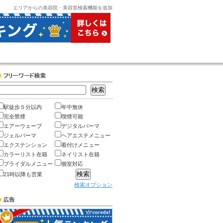
エリアからの美容院・美容室検索機能を追加
駅徒歩５分以内
年中無休
完全禁煙
喫煙可能
エアーウェーブ
デジタルパーマ
ジェルパーマ
ヘアエステメニュー
エクステンション
着付けメニュー
カラーリスト在籍
ネイリスト在籍
ブライダルメニュー
個室対応
21時以降も営業
検索オプション