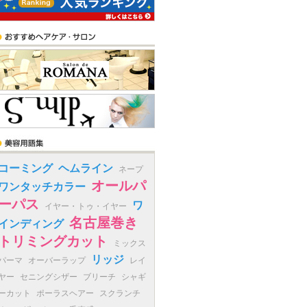
コーミング
ヘムライン
ネープ
オールパ
ワンタッチカラー
ーパス
ワ
イヤー・トゥ・イヤー
名古屋巻き
インディング
トリミングカット
ミックス
リッジ
パーマ
オーバーラップ
レイ
ヤー
セニングシザー
ブリーチ
シャギ
ーカット
ポーラスヘアー
スクランチ